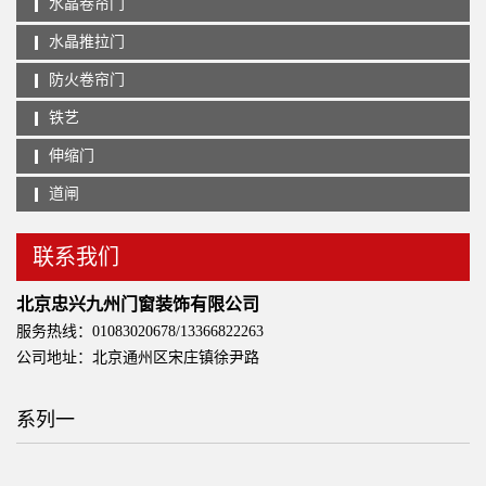
水晶卷帘门
水晶推拉门
防火卷帘门
铁艺
伸缩门
道闸
联系我们
北京忠兴九州门窗装饰有限公司
服务热线：01083020678/13366822263
公司地址：北京通州区宋庄镇徐尹路
系列一